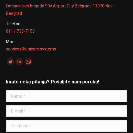
Omladinskih brigada 90v Airport City Belgrade 11070 Novi
Beograd
Telefon:
011 / 735-7150
Mail:
services@unicom.systems
Find us on:
Twitter
Linkedin
Mail
Imate neka pitanja? Pošaljite nam poruku!
Name *
E-mail *
Telephone