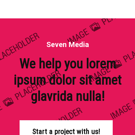
Seven Media
We help you lorem
ipsum dolor sit amet
glavrida nulla!
Start a project with us!