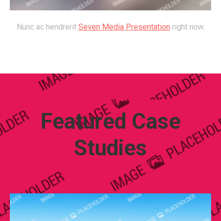
Nunc ac hendrerit
Seven Media Presentation
right now.
Featured Case
Studies