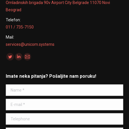
Omladinskih brigada 90v Airport City Belgrade 11070 Novi
Beograd
Telefon:
011 / 735-7150
Mail:
services@unicom.systems
Find us on:
Twitter
Linkedin
Mail
Imate neka pitanja? Pošaljite nam poruku!
Name *
E-mail *
Telephone