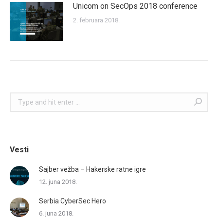
Unicom on SecOps 2018 conference
2. februara 2018.
Search:
Vesti
Sajber vežba – Hakerske ratne igre
12. juna 2018.
Serbia CyberSec Hero
6. juna 2018.