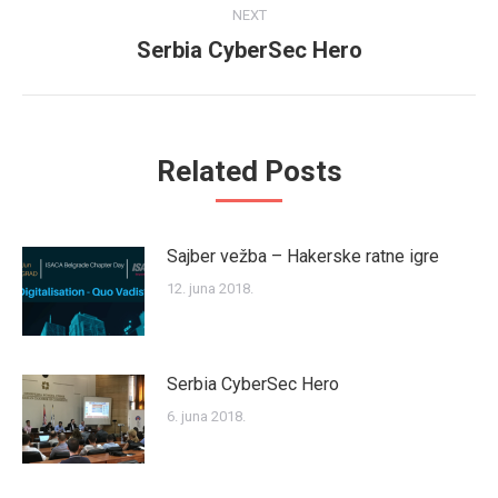
NEXT
Serbia CyberSec Hero
Next
post:
Related Posts
Sajber vežba – Hakerske ratne igre
12. juna 2018.
Serbia CyberSec Hero
6. juna 2018.