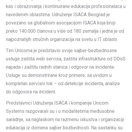
kao i obrazovanja i kontinuirane edukacija profesionalaca u
navedenim oblastima. Udruženje ISACA Beograd je
povezano sa globalnom asocijacijom ISACA koja broji
preko 140.000 članova u više od 180 zemalja i jedna je od
najpoznatijih stručnih organizacija na svetu u IT oblasti.
Tim Unicoma je predstavio svoje sajber-bezbednosne
usluge zaštita web servisa, zaštita infrastrukture od DDoS
napada i zaštitu radnih stanica i odgovor na incidente.
Usluge su demonstrirane kroz primere, sa uvidom u
kompletan servisni tok – od detekcije incidenta, analize
do odgovora na incident.
Predstavnici Udruženja ISACA i kompanije Unicom
Systems razgovarali su i o modalitetima međusobne
saradnje, sa naglaskom na razmenu iskustva i organizaciji
edukacija iz domena sajber bezbednosti. Na sastanku su