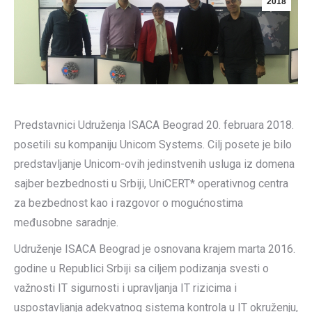
2018
Predstavnici Udruženja ISACA Beograd 20. februara 2018.
posetili su kompaniju Unicom Systems. Cilj posete je bilo
predstavljanje Unicom-ovih jedinstvenih usluga iz domena
sajber bezbednosti u Srbiji, UniCERT* operativnog centra
za bezbednost kao i razgovor o mogućnostima
međusobne saradnje.
Udruženje ISACA Beograd je osnovana krajem marta 2016.
godine u Republici Srbiji sa ciljem podizanja svesti o
važnosti IT sigurnosti i upravljanja IT rizicima i
uspostavljanja adekvatnog sistema kontrola u IT okruženju,