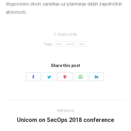
dogovoreni okviri saradnje uz planiranje daljih zajedničkih
aktivnosti.
7. marta 2018.
Tags:
cert
isaca
soc
Share this post
Share
Share
Share
Share
Share
on
on
on
on
on
Facebook
Twitter
Pinterest
WhatsApp
LinkedIn
Post
PREVIOUS
navigation
Unicom on SecOps 2018 conference
Previous
post: