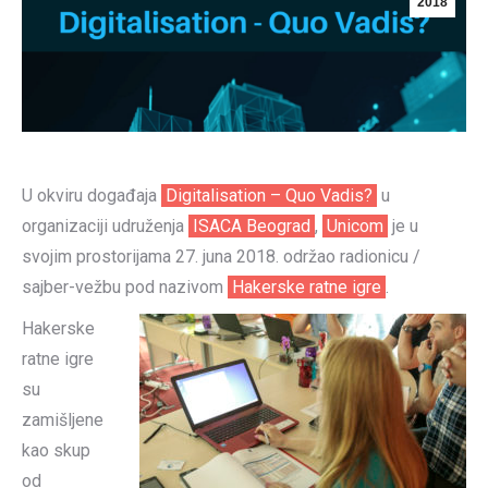
2018
U okviru događaja
Digitalisation – Quo Vadis?
u
organizaciji udruženja
ISACA Beograd
,
Unicom
je u
svojim prostorijama 27. juna 2018. održao radionicu /
sajber-vežbu pod nazivom
Hakerske ratne igre
.
Hakerske
ratne igre
su
zamišljene
kao skup
od