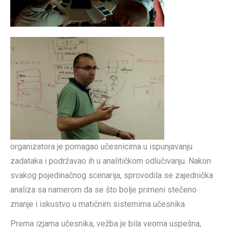
organizatora je pomagao učesnicima u ispunjavanju
zadataka i podržavao ih u analitičkom odlučivanju. Nakon
svakog pojedinačnog scenarija, sprovodila se zajednička
analiza sa namerom da se što bolje primeni stečeno
znanje i iskustvo u matičnim sistemima učesnika.
Prema izjama učesnika, vežba je bila veoma uspešna,