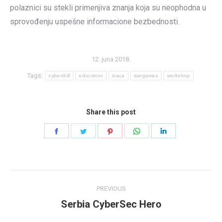
polaznici su stekli primenjiva znanja koja su neophodna u
sprovođenju uspešne informacione bezbednosti.
12. juna 2018.
Tags:
cyberdrill
education
isaca
wargames
workshop
Share this post
Share
Share
Share
Share
Share
on
on
on
on
on
Facebook
Twitter
Pinterest
WhatsApp
LinkedIn
Post
PREVIOUS
navigation
Serbia CyberSec Hero
Previous
post: