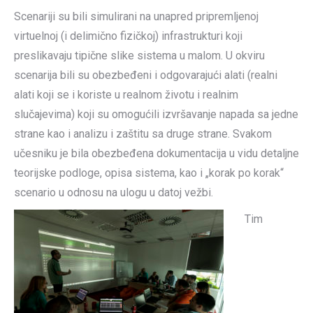
Scenariji su bili simulirani na unapred pripremljenoj
virtuelnoj (i delimično fizičkoj) infrastrukturi koji
preslikavaju tipične slike sistema u malom. U okviru
scenarija bili su obezbeđeni i odgovarajući alati (realni
alati koji se i koriste u realnom životu i realnim
slučajevima) koji su omogućili izvršavanje napada sa jedne
strane kao i analizu i zaštitu sa druge strane. Svakom
učesniku je bila obezbeđena dokumentacija u vidu detaljne
teorijske podloge, opisa sistema, kao i „korak po korak“
scenario u odnosu na ulogu u datoj vežbi.
Tim