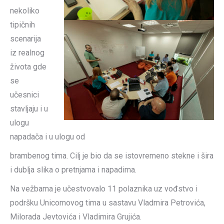
nekoliko
tipičnih
scenarija
iz realnog
života gde
se
učesnici
stavljaju i u
ulogu
napadača i u ulogu od
brambenog tima. Cilj je bio da se istovremeno stekne i šira
i dublja slika o pretnjama i napadima.
Na vežbama je učestvovalo 11 polaznika uz vođstvo i
podršku Unicomovog tima u sastavu Vladmira Petrovića,
Milorada Jevtovića i Vladimira Grujića.