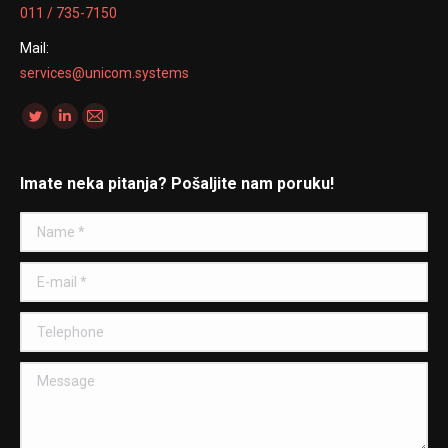
011 / 735-7150
Mail:
services@unicom.systems
Find us on:
Twitter
Linkedin
Mail
Imate neka pitanja? Pošaljite nam poruku!
Name *
E-mail *
Telephone
Message