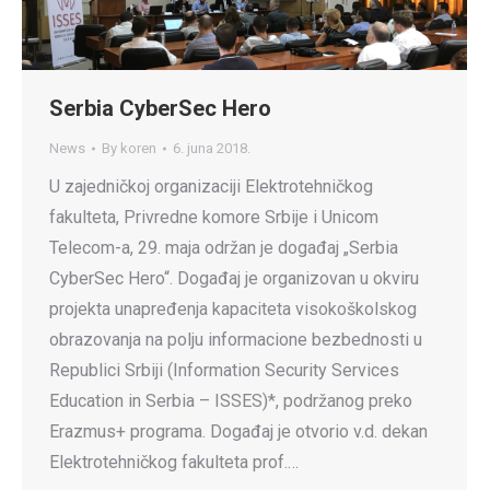
Serbia CyberSec Hero
News
By
koren
6. juna 2018.
U zajedničkoj organizaciji Elektrotehničkog
fakulteta, Privredne komore Srbije i Unicom
Telecom-a, 29. maja održan je događaj „Serbia
CyberSec Hero“. Događaj je organizovan u okviru
projekta unapređenja kapaciteta visokoškolskog
obrazovanja na polju informacione bezbednosti u
Republici Srbiji (Information Security Services
Education in Serbia – ISSES)*, podržanog preko
Erazmus+ programa. Događaj je otvorio v.d. dekan
Elektrotehničkog fakulteta prof.…