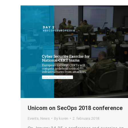
Unicom on SecOps 2018 conference
Events
,
News
By
koren
2. februara 2018.