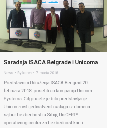
Saradnja ISACA Belgrade i Unicoma
News
By
koren
7. marta 2018.
Predstavnici Udruženja ISACA Beograd 20.
februara 2018. posetili su kompaniju Unicom
Systems. Cilj posete je bilo predstavljanje
Unicom-ovih jedinstvenih usluga iz domena
sajber bezbednosti u Srbiji, UniCERT*
operativnog centra za bezbednost kao i