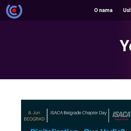
O nama
Us
Y