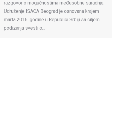
razgovor o mogućnostima međusobne saradnje.
Udruženje ISACA Beograd je osnovana krajem
marta 2016. godine u Republici Srbiji sa ciljem
podizanja svesti o…