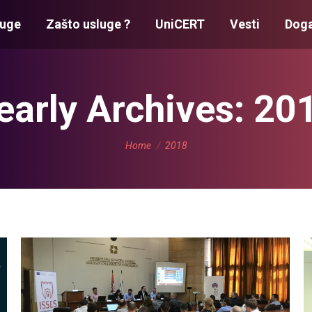
luge
Zašto usluge ?
UniCERT
Vesti
Doga
early Archives:
20
You are here:
Home
2018