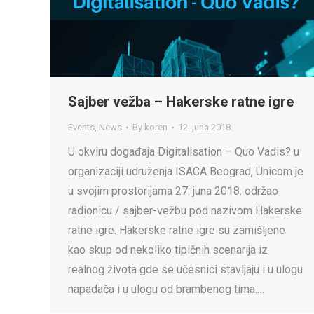
Sajber vežba – Hakerske ratne igre
Events
,
News
By
koren
12. juna 2018.
U okviru događaja Digitalisation – Quo Vadis? u
organizaciji udruženja ISACA Beograd, Unicom je
u svojim prostorijama 27. juna 2018. održao
radionicu / sajber-vežbu pod nazivom Hakerske
ratne igre. Hakerske ratne igre su zamišljene
kao skup od nekoliko tipičnih scenarija iz
realnog života gde se učesnici stavljaju i u ulogu
napadača i u ulogu od brambenog tima.…